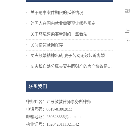
载
关于刑事案件期限的延长情况
外国人在国内就业需要遵守哪些规定
上
关于环境污染罪量刑的一些看法
下
民间借贷证据保存
丈夫频繁精神出轨 妻子苦劝无效起诉离婚
丈夫私自处分属夫妻共同财产的房产协议是否...
联系我们
律师姓名：江苏敏敦律师事务所律师
电话号码：0519-81802833
邮箱地址：250528656@qq.com
执业证号：1320420111321142