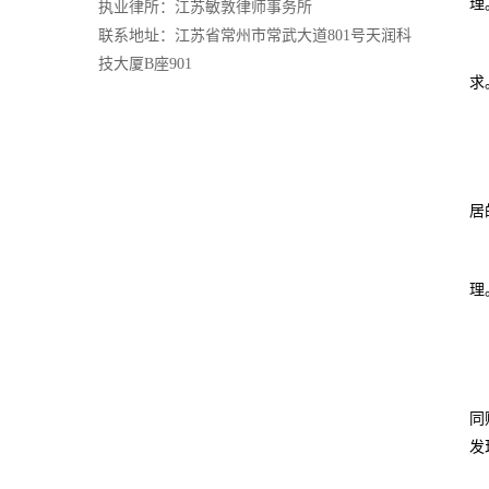
理
执业律所：江苏敏敦律师事务所
联系地址：江苏省常州市常武大道801号天润科
技大厦B座901
求
居
理
同
发