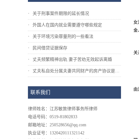
关于刑事案件期限的延长情况
女
外国人在国内就业需要遵守哪些规定
金
关于环境污染罪量刑的一些看法
民间借贷证据保存
关
丈夫频繁精神出轨 妻子苦劝无效起诉离婚
丈夫私自处分属夫妻共同财产的房产协议是否...
由
联系我们
律师姓名：江苏敏敦律师事务所律师
电话号码：0519-81802833
邮箱地址：250528656@qq.com
执业证号：1320420111321142