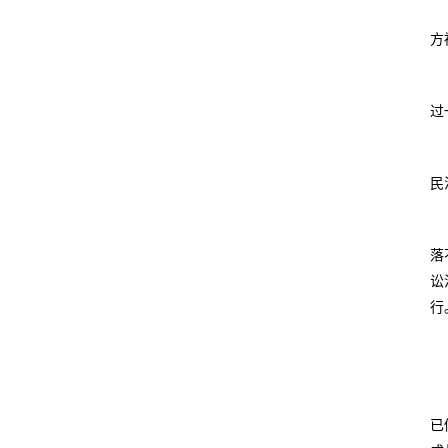
方
过
民
落
讼
行
已