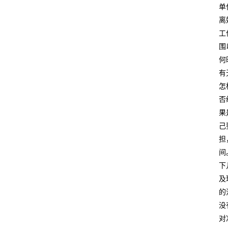
单
离
工
围
何
有
怎
否
果
己
担
间
下
及
的
没
对