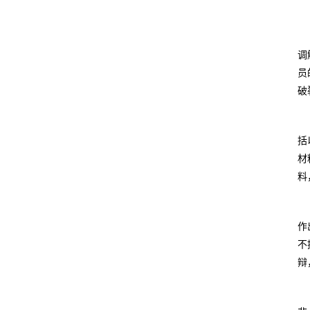
调
员
破
括
材
料
作
不
辩