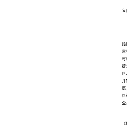
义
婚
意
材
提
区
并
愿
料
全
《