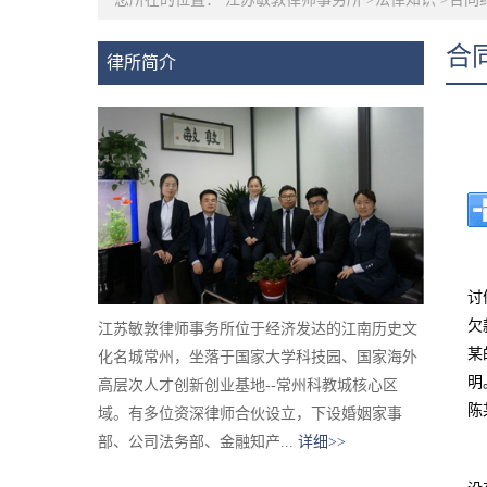
合
律所简介
讨
欠
江苏敏敦律师事务所位于经济发达的江南历史文
某
化名城常州，坐落于国家大学科技园、国家海外
明
高层次人才创新创业基地--常州科教城核心区
陈
域。有多位资深律师合伙设立，下设婚姻家事
部、公司法务部、金融知产...
详细>>